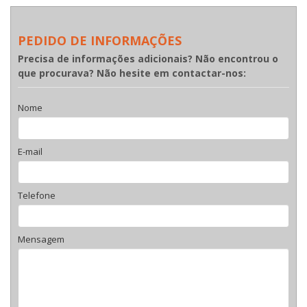
PEDIDO DE INFORMAÇÕES
Precisa de informações adicionais? Não encontrou o
que procurava? Não hesite em contactar-nos:
Nome
E-mail
Telefone
Mensagem