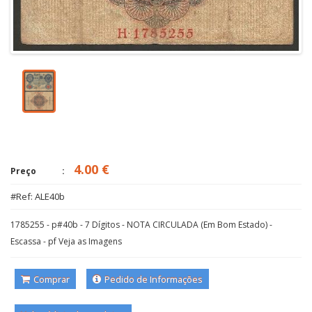
4.00 €
Preço
#Ref: ALE40b
1785255 - p#40b - 7 Dígitos - NOTA CIRCULADA (Em Bom Estado) -
Escassa - pf Veja as Imagens
Comprar
Pedido de Informações