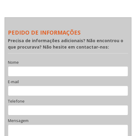
PEDIDO DE INFORMAÇÕES
Precisa de informações adicionais? Não encontrou o
que procurava? Não hesite em contactar-nos:
Nome
E-mail
Telefone
Mensagem