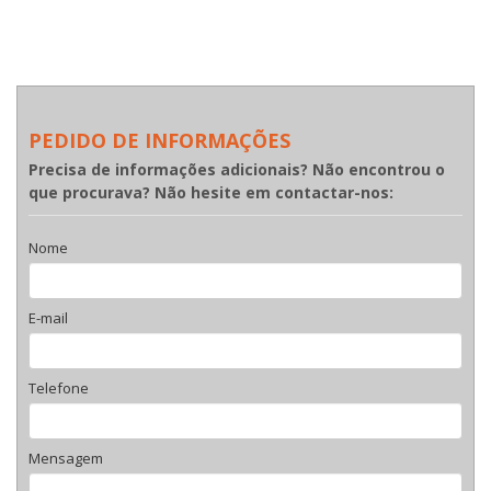
PEDIDO DE INFORMAÇÕES
Precisa de informações adicionais? Não encontrou o
que procurava? Não hesite em contactar-nos:
Nome
E-mail
Telefone
Mensagem