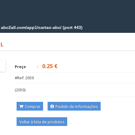
EL
0.25 €
Preço
#Ref: 2059
(2059)
Comprar
Pedido de Informações
Voltar à lista de produtos