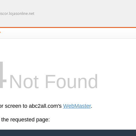
scor.lojasonline.net
A