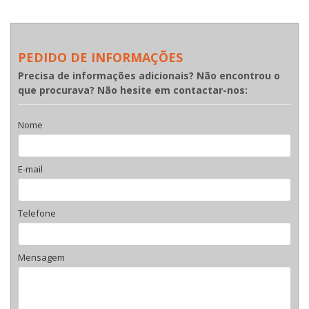
PEDIDO DE INFORMAÇÕES
Precisa de informações adicionais? Não encontrou o
que procurava? Não hesite em contactar-nos:
Nome
E-mail
Telefone
Mensagem