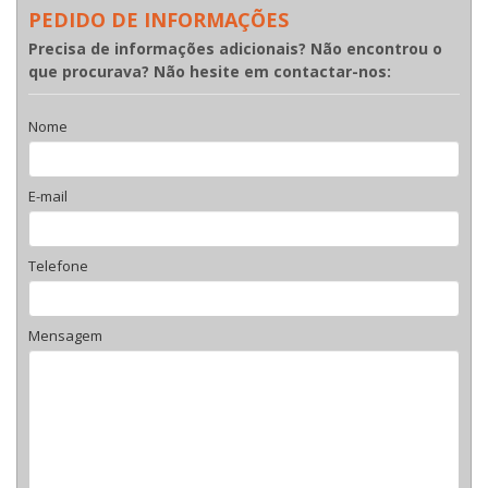
PEDIDO DE INFORMAÇÕES
Precisa de informações adicionais? Não encontrou o
que procurava? Não hesite em contactar-nos:
Nome
E-mail
Telefone
Mensagem