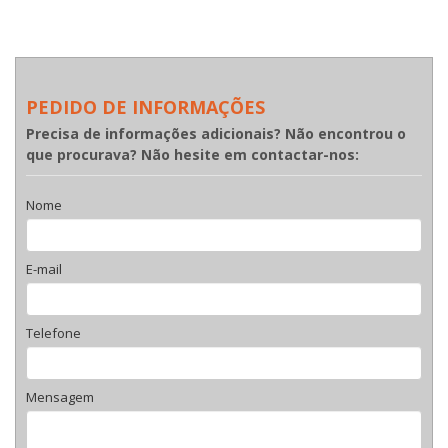
PEDIDO DE INFORMAÇÕES
Precisa de informações adicionais? Não encontrou o
que procurava? Não hesite em contactar-nos:
Nome
E-mail
Telefone
Mensagem