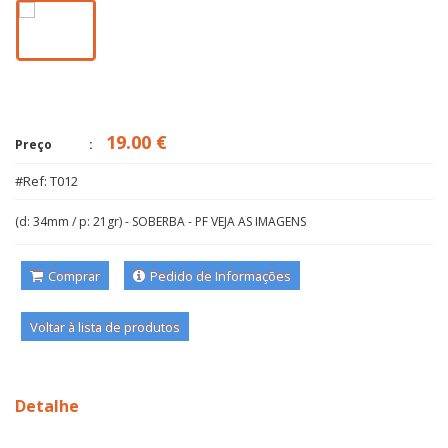
19.00 €
Preço
#Ref: T012
(d: 34mm / p: 21gr) - SOBERBA - PF VEJA AS IMAGENS
Comprar
Pedido de Informações
Voltar à lista de produtos
Detalhe