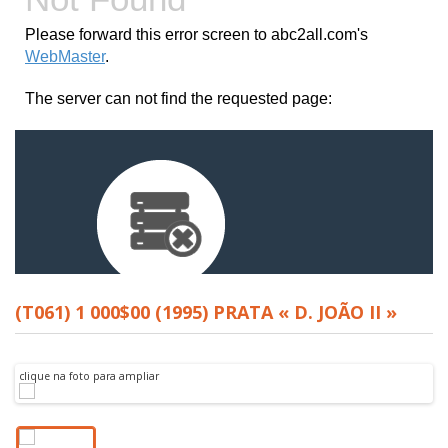
(T061) 1 000$00 (1995) PRATA « D. JOÃO II »
clique na foto para ampliar