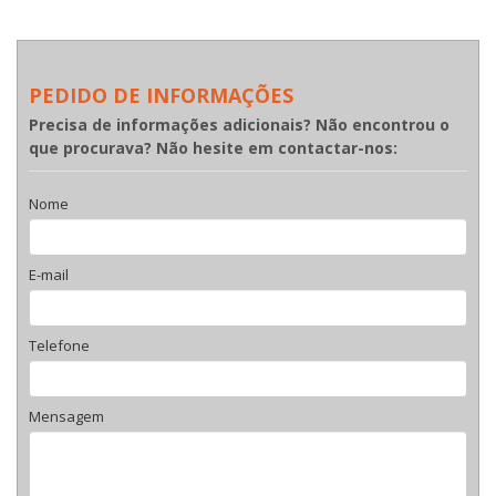
PEDIDO DE INFORMAÇÕES
Precisa de informações adicionais? Não encontrou o
que procurava? Não hesite em contactar-nos:
Nome
E-mail
Telefone
Mensagem