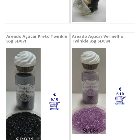
Areado Açucar Preto Twinkle
Areado Açucar Vermelho
85g SD071
Twinkle 85g SD084
€
€
6.10
6.10