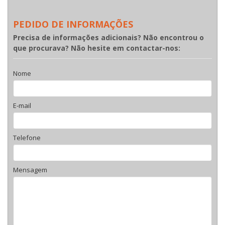
PEDIDO DE INFORMAÇÕES
Precisa de informações adicionais? Não encontrou o
que procurava? Não hesite em contactar-nos:
Nome
E-mail
Telefone
Mensagem