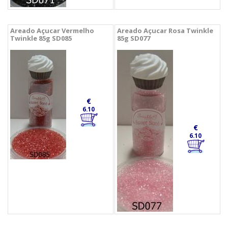
Areado Açucar Vermelho
Areado Açucar Rosa Twinkle
Twinkle 85g SD085
85g SD077
€
6.10
€
6.10