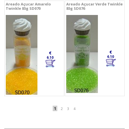
Areado Açucar Amarelo
Areado Açucar Verde Twinkle
Twinkle 85g SD070
85g SD076
€
€
6.10
6.10
1
2
3
4