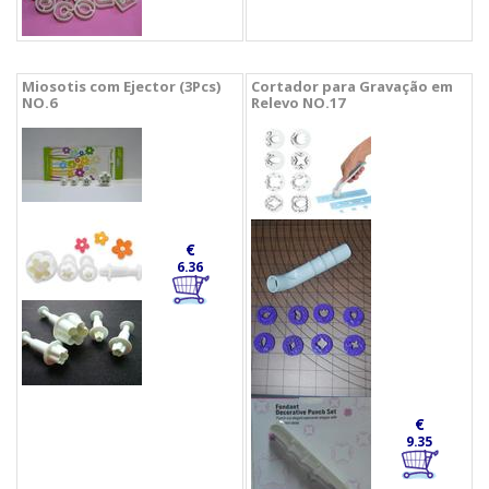
Miosotis com Ejector (3Pcs)
Cortador para Gravação em
NO.6
Relevo NO.17
€
6.36
€
9.35