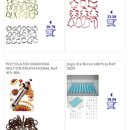
€
23.58
€
20.78
PISTOLA DECORADORA
Jogo De Bicos (60 Pcs) Ref
WILTON PROFISSIONAL Ref
3033
415-850
€
38.06