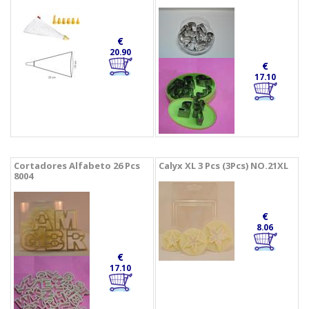
€
20.90
€
17.10
Cortadores Alfabeto 26 Pcs
Calyx XL 3 Pcs (3Pcs) NO.21XL
8004
€
8.06
€
17.10