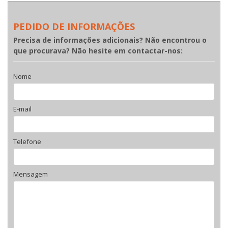
PEDIDO DE INFORMAÇÕES
Precisa de informações adicionais? Não encontrou o
que procurava? Não hesite em contactar-nos:
Nome
E-mail
Telefone
Mensagem