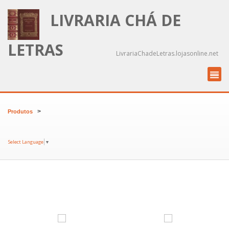
LIVRARIA CHÁ DE
LETRAS
LivrariaChadeLetras.lojasonline.net
>
Produtos
Select Language
▼