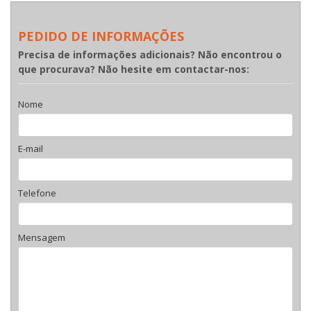
PEDIDO DE INFORMAÇÕES
Precisa de informações adicionais? Não encontrou o
que procurava? Não hesite em contactar-nos:
Nome
E-mail
Telefone
Mensagem