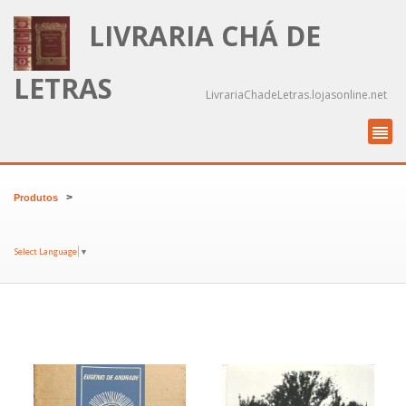
LIVRARIA CHÁ DE
LETRAS
LivrariaChadeLetras.lojasonline.net
>
Produtos
Select Language
▼