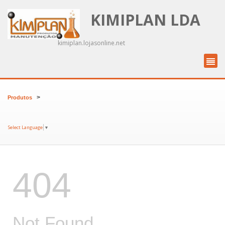
KIMIPLAN LDA
kimiplan.lojasonline.net
>
Produtos
Select Language
▼