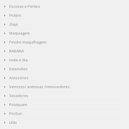
Escovas e Pentes
Fruttini
Ziaja
Maquiagem
Pincéis maquilhagem
BABARIA
noite e dia
Extensões
Acessórios
Vernizes/ acetonas /removedores
Secadores
Postquam
ProSun
Lilás