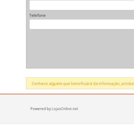
Telefone
Conhece alguém que beneficiará da informação, produto
Powered by
LojasOnline.net