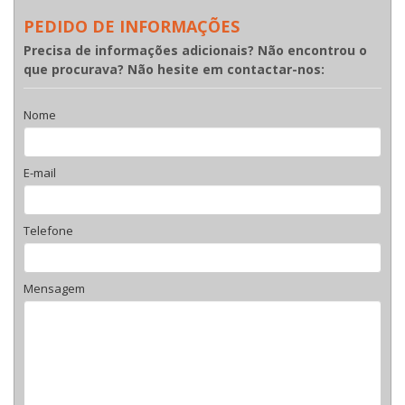
PEDIDO DE INFORMAÇÕES
Precisa de informações adicionais? Não encontrou o
que procurava? Não hesite em contactar-nos:
Nome
E-mail
Telefone
Mensagem