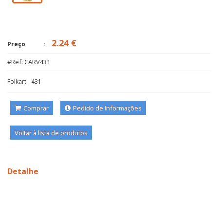
2.24 €
Preço
#Ref: CARV431
Folkart - 431
Comprar
Pedido de Informações
Voltar à lista de produtos
Detalhe