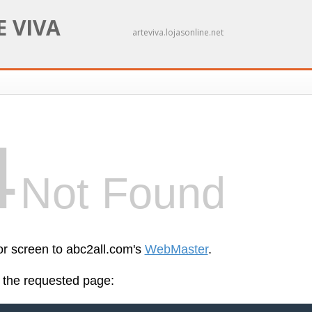
E VIVA
arteviva.lojasonline.net