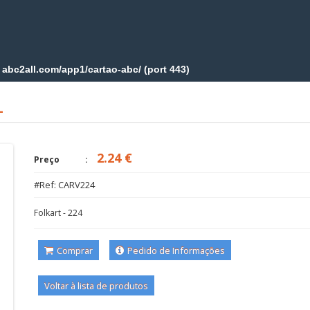
L
2.24 €
Preço
#Ref: CARV224
Folkart - 224
Comprar
Pedido de Informações
Voltar à lista de produtos