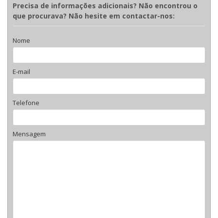
Precisa de informações adicionais? Não encontrou o
que procurava? Não hesite em contactar-nos:
Nome
E-mail
Telefone
Mensagem