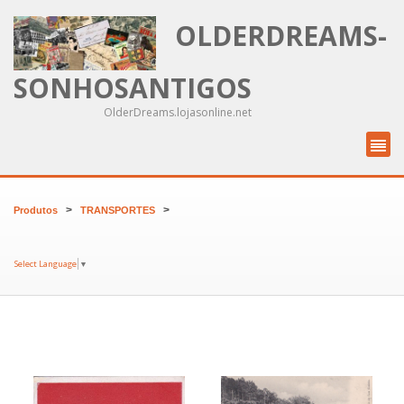
OLDERDREAMS-
SONHOSANTIGOS
OlderDreams.lojasonline.net
>
>
Produtos
TRANSPORTES
Select Language
▼