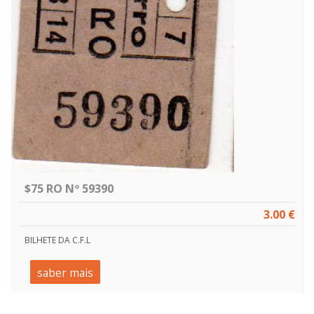
$75 RO Nº 59390
3.00 €
BILHETE DA C.F.L
saber mais