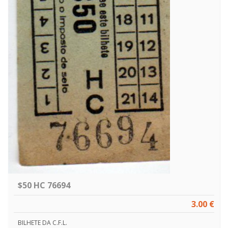
$50 HC 76694
3.00 €
BILHETE DA C.F.L.