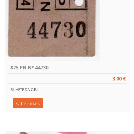
$75 PN Nº 44730
3.00 €
BILHETE DA C.F.L
saber mais