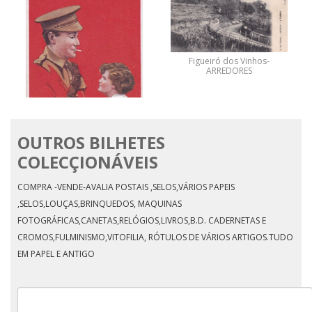
OUTROS BILHETES
CEIA DO NATAL
AUTOGRAFO*****
NATACHA
COLECÇIONÁVEIS
COMPRA -VENDE-AVALIA POSTAIS ,SELOS,VÁRIOS PAPEIS
,SELOS,LOUÇAS,BRINQUEDOS, MAQUINAS
FOTOGRÁFICAS,CANETAS,RELÓGIOS,LIVROS,B.D. CADERNETAS E
CROMOS,FULMINISMO,VITOFILIA, RÓTULOS DE VÁRIOS ARTIGOS.TUDO
EM PAPEL E ANTIGO