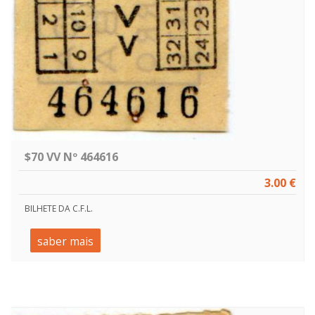
$70 VV Nº 464616
3.00 €
BILHETE DA C.F.L.
saber mais