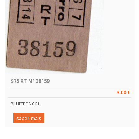
$75 RT Nº 38159
3.00 €
BILHETE DA C.F.L
saber mais