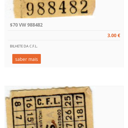
$70 VW 988482
3.00 €
BILHETE DA C.F.L.
saber mais