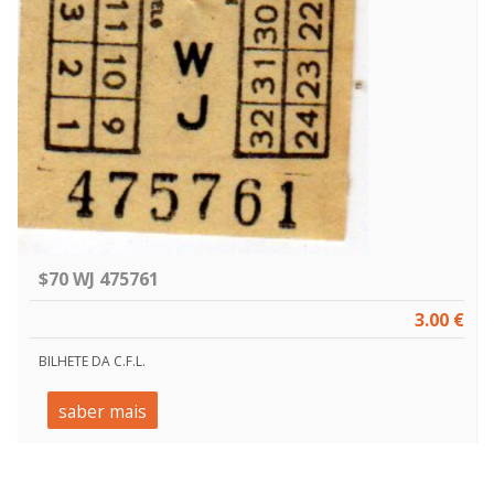
$70 WJ 475761
3.00 €
BILHETE DA C.F.L.
saber mais