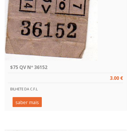
$75 QV Nº 36152
3.00 €
BILHETE DA C.F.L
saber mais