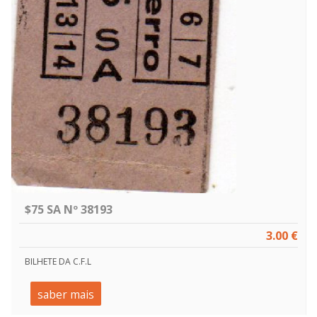
$75 SA Nº 38193
3.00 €
BILHETE DA C.F.L
saber mais