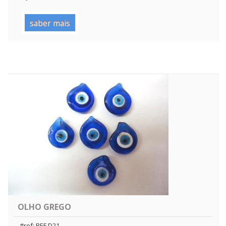
saber mais
OLHO GREGO
#ref: REF.D21