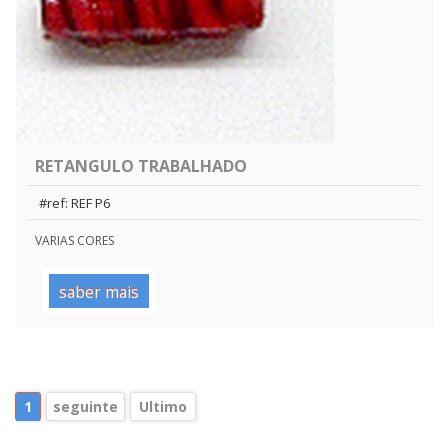
RETANGULO TRABALHADO
#ref: REF P6
VARIAS CORES
saber mais
1
seguinte
Ultimo