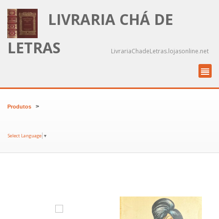
LIVRARIA CHÁ DE
LETRAS
LivrariaChadeLetras.lojasonline.net
>
Produtos
Select Language
▼