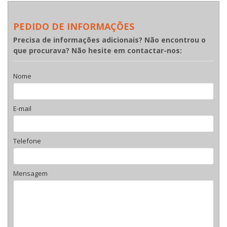
PEDIDO DE INFORMAÇÕES
Precisa de informações adicionais? Não encontrou o
que procurava? Não hesite em contactar-nos:
Nome
E-mail
Telefone
Mensagem