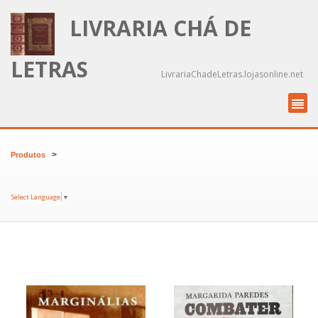
LIVRARIA CHÁ DE
LETRAS
LivrariaChadeLetras.lojasonline.net
>
Produtos
Select Language
▼