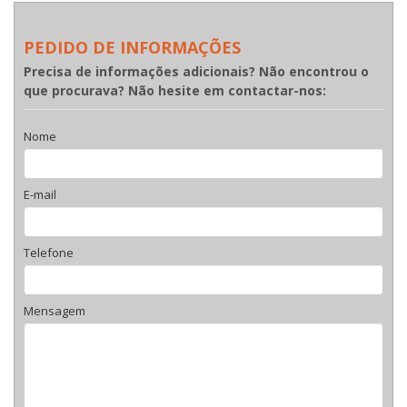
PEDIDO DE INFORMAÇÕES
Precisa de informações adicionais? Não encontrou o
que procurava? Não hesite em contactar-nos:
Nome
E-mail
Telefone
Mensagem