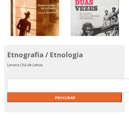
Marginálias de Ramón
Etnografia / Etnologia
Gómez De La Serna -
Desenhos De Almada
COMBATER DUAS VEZES -
Livraria Chá de Letras
MULHERES NA LUTA
ARMADA EM ANGOLA