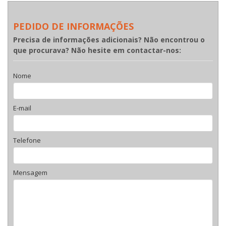
PEDIDO DE INFORMAÇÕES
Precisa de informações adicionais? Não encontrou o
que procurava? Não hesite em contactar-nos:
Nome
E-mail
Telefone
Mensagem