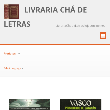
LIVRARIA CHÁ DE
LETRAS
LivrariaChadeLetras.lojasonline.net
>
Produtos
Select Language
▼