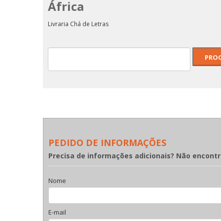
África
O Gato De Botas -
Colecção Manecas
A.R.A - ACÇÃO
Livraria Chá de Letras
História d
REVOLUCIONÁRIA ARMADA
Carv
PEDIDO DE INFORMAÇÕES
Precisa de informações adicionais? Não encont
Nome
E-mail