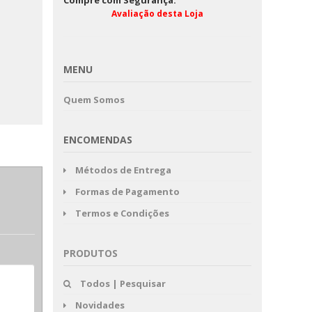
Compre com Segurança:
O Mundo Ri
Avaliação desta Loja
as e as
O Gato De Botas 
ortugal -
Colecção Manec
ra o seu
o
MENU
Quem Somos
ENCOMENDAS
Métodos de Entrega
Formas de Pagamento
Termos e Condições
PRODUTOS
Todos | Pesquisar
Novidades