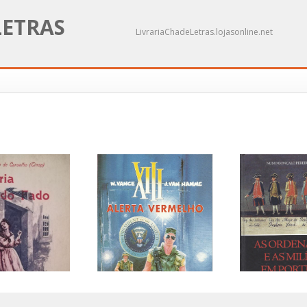
LETRAS
LivrariaChadeLetras.lojasonline.net