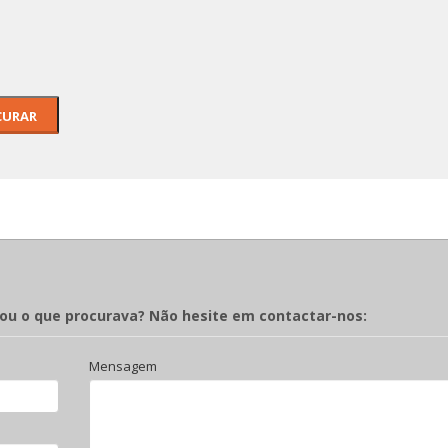
ALERTA VERMELHO XIII
As Ordenanç
Milícias em P
o Fado - Pinto de
Subsídios pa
alho (Tinop)
estud
rou o que procurava? Não hesite em contactar-nos:
Mensagem