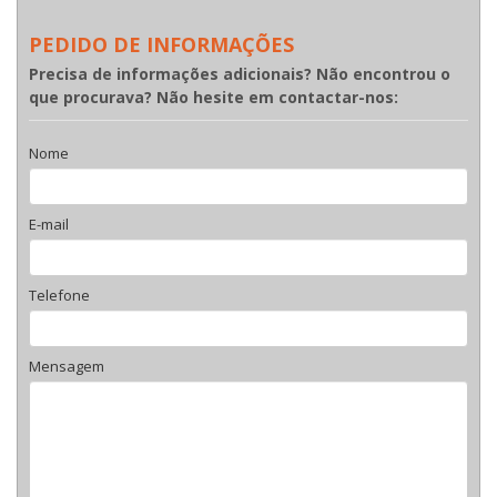
PEDIDO DE INFORMAÇÕES
Precisa de informações adicionais? Não encontrou o
que procurava? Não hesite em contactar-nos:
Nome
E-mail
Telefone
Mensagem