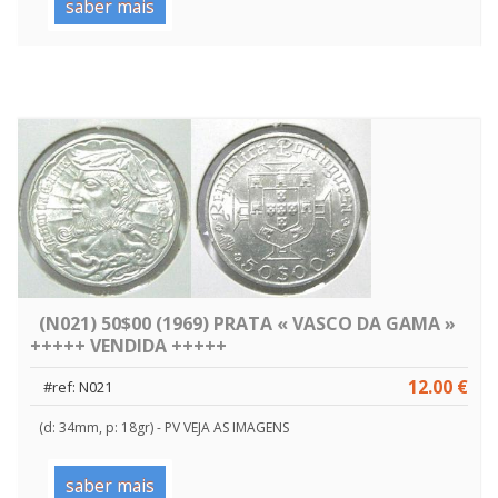
saber mais
(N021) 50$00 (1969) PRATA « VASCO DA GAMA »
+++++ VENDIDA +++++
12.00 €
#ref: N021
(d: 34mm, p: 18gr) - PV VEJA AS IMAGENS
saber mais