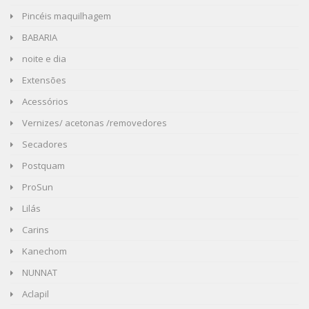
Pincéis maquilhagem
BABARIA
noite e dia
Extensões
Acessórios
Vernizes/ acetonas /removedores
Secadores
Postquam
ProSun
Lilás
Carins
Kanechom
NUNNAT
Aclapil