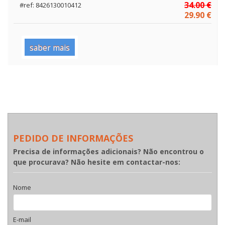
34.00 €
#ref: 8426130010412
29.90 €
saber mais
PEDIDO DE INFORMAÇÕES
Precisa de informações adicionais? Não encontrou o
que procurava? Não hesite em contactar-nos:
Nome
E-mail