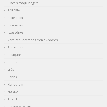
Pincéis maquilhagem
BABARIA
noite e dia
Extensões
Acessórios
Vernizes/ acetonas /removedores
Secadores
Postquam
ProSun
Lilás
Carins
Kanechom
NUNNAT
Aclapil
Conjuntos e kits