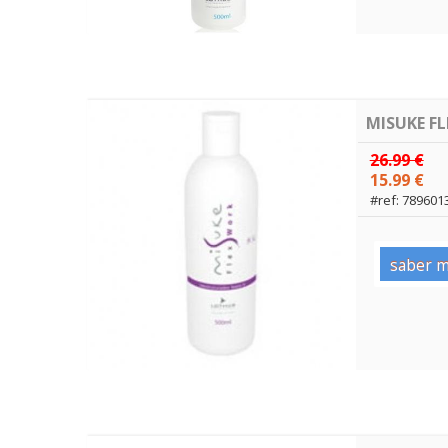
MISUKE FL
26.99 €
15.99 €
#ref: 789601
saber m