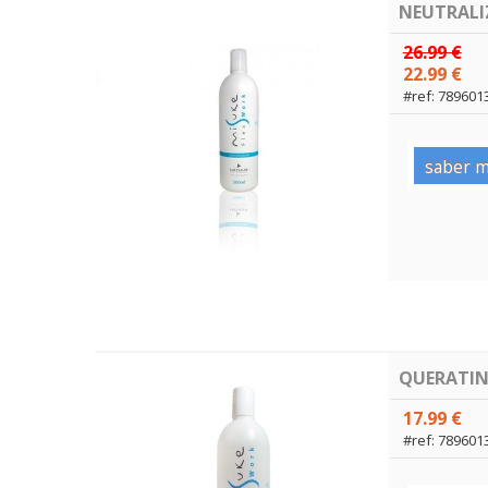
NEUTRALI
26.99 €
22.99 €
#ref: 789601
saber m
QUERATIN
17.99 €
#ref: 789601