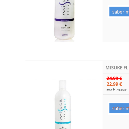
saber m
MISUKE F
24.99 €
22.99 €
#ref: 789601
saber m