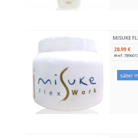
MISUKE F
28.99 €
#ref: 789601
saber m