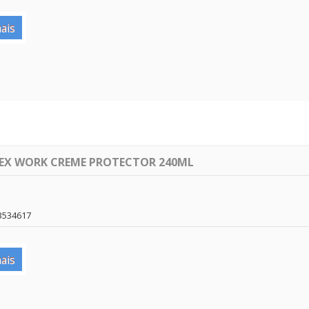
ais
LEX WORK CREME PROTECTOR 240ML
3534617
ais