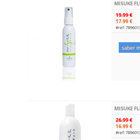
MISUKE F
19.99 €
17.99 €
#ref: 789601
saber m
MISUKE F
26.99 €
16.99 €
#ref: 789601