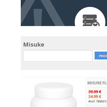
Misuke
MISUKE F
39.99 €
34.99 €
#ref: 789601