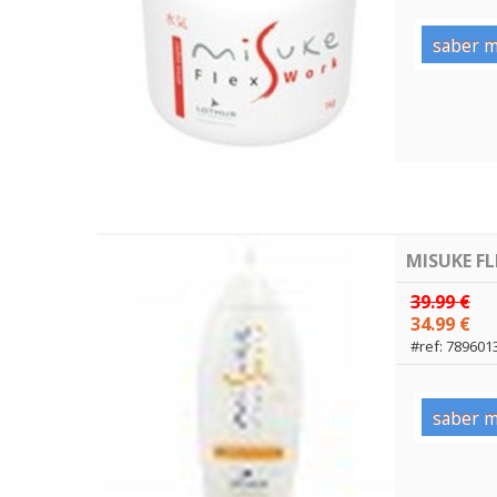
saber m
MISUKE F
39.99 €
34.99 €
#ref: 789601
saber m