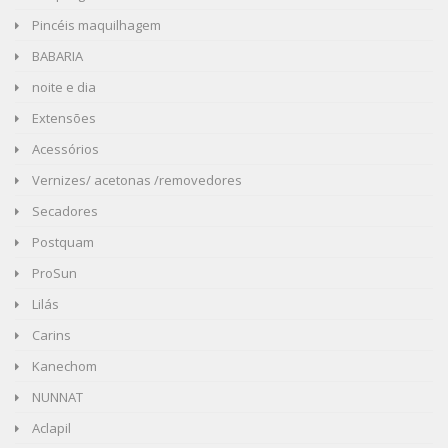
Pincéis maquilhagem
BABARIA
noite e dia
Extensões
Acessórios
Vernizes/ acetonas /removedores
Secadores
Postquam
ProSun
Lilás
Carins
Kanechom
NUNNAT
Aclapil