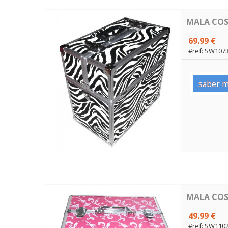
MALA COS
69.99 €
#ref: SW107
saber m
MALA COS
49.99 €
#ref: SW110