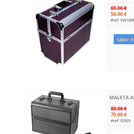
65.00 €
56.00 €
#ref: SW100
saber m
MALETA A
80.00 €
75.00 €
#ref: 02925