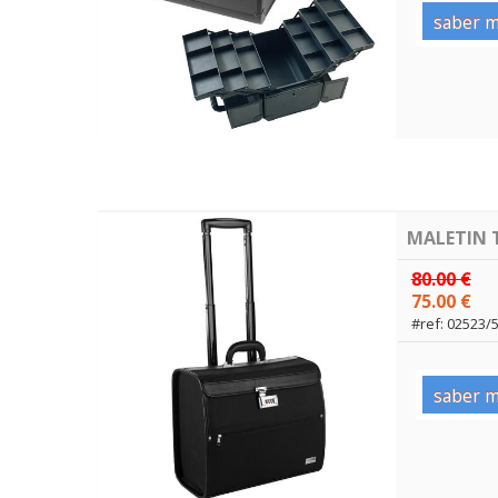
saber m
MALETIN 
80.00 €
75.00 €
#ref: 02523/
saber m