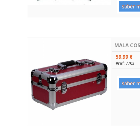
saber m
MALA COS
59.99 €
#ref: 7703
saber m