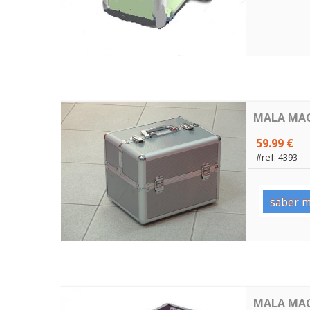
MALA MAQ
59.99 €
#ref: 4393
saber m
MALA MAQ