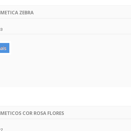
METICA ZEBRA
33
ais
METICOS COR ROSA FLORES
27