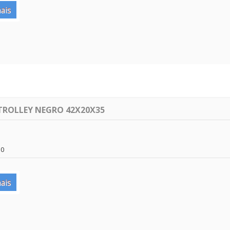
ais
TROLLEY NEGRO 42X20X35
50
ais