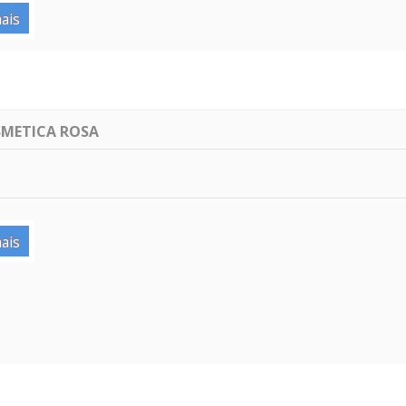
ais
METICA ROSA
ais