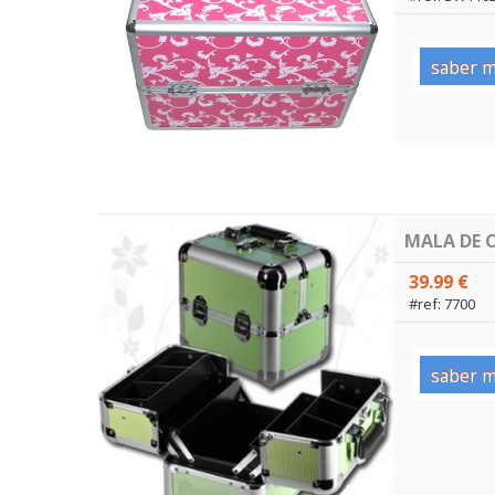
saber m
MALA DE 
39.99 €
#ref: 7700
saber m