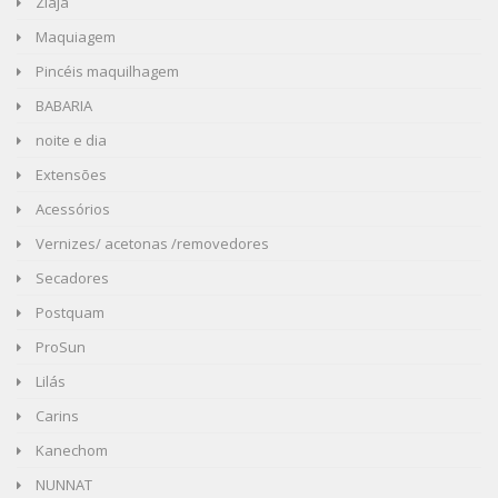
Ziaja
Maquiagem
Pincéis maquilhagem
BABARIA
noite e dia
Extensões
Acessórios
Vernizes/ acetonas /removedores
Secadores
Postquam
ProSun
Lilás
Carins
Kanechom
NUNNAT