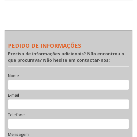
PEDIDO DE INFORMAÇÕES
Precisa de informações adicionais? Não encontrou o
que procurava? Não hesite em contactar-nos:
Nome
E-mail
Telefone
Mensagem