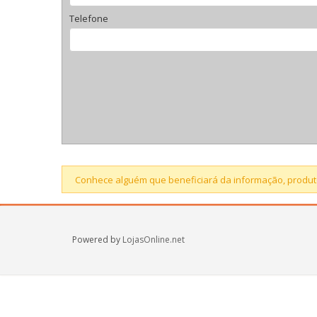
Telefone
Conhece alguém que beneficiará da informação, produto
Powered by
LojasOnline.net