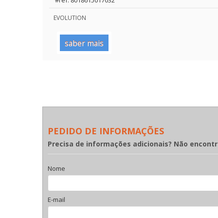
#ref: 8018615017032
EVOLUTION
saber mais
PEDIDO DE INFORMAÇÕES
Precisa de informações adicionais? Não encont
Nome
E-mail