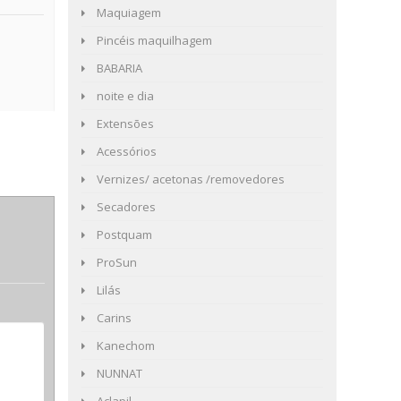
Maquiagem
Pincéis maquilhagem
BABARIA
noite e dia
Extensões
Acessórios
Vernizes/ acetonas /removedores
Secadores
Postquam
ProSun
Lilás
Carins
Kanechom
NUNNAT