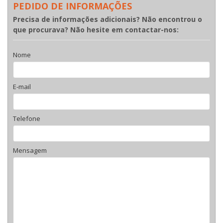
PEDIDO DE INFORMAÇÕES
Precisa de informações adicionais? Não encontrou o
que procurava? Não hesite em contactar-nos:
Nome
E-mail
Telefone
Mensagem