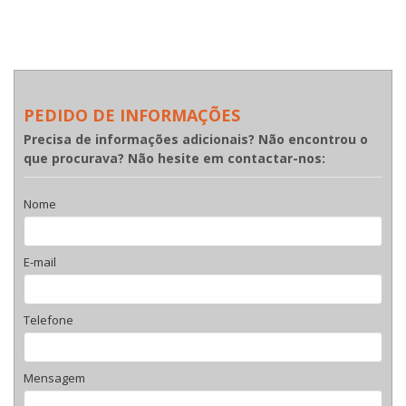
PEDIDO DE INFORMAÇÕES
Precisa de informações adicionais? Não encontrou o
que procurava? Não hesite em contactar-nos:
Nome
E-mail
Telefone
Mensagem