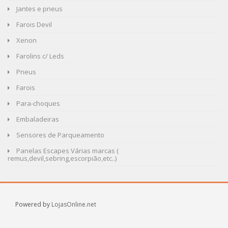
Jantes e pneus
Farois Devil
Xenon
Farolins c/ Leds
Pneus
Farois
Para-choques
Embaladeiras
Sensores de Parqueamento
Panelas Escapes Várias marcas (
remus,devil,sebring,escorpião,etc..)
Powered by
LojasOnline.net